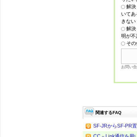
解決
いてあ
きない
解決
明が不
その
お問い合
関連するFAQ
SF-JRからSF-P
CC－Link通信を