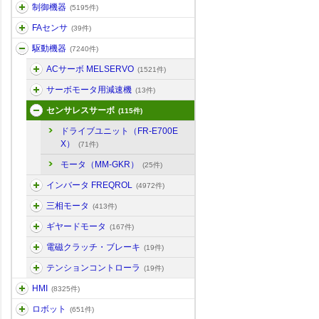
制御機器
(5195件)
FAセンサ
(39件)
駆動機器
(7240件)
ACサーボ MELSERVO
(1521件)
サーボモータ用減速機
(13件)
センサレスサーボ
(115件)
ドライブユニット（FR-E700E
X）
(71件)
モータ（MM-GKR）
(25件)
インバータ FREQROL
(4972件)
三相モータ
(413件)
ギヤードモータ
(167件)
電磁クラッチ・ブレーキ
(19件)
テンションコントローラ
(19件)
HMI
(8325件)
ロボット
(651件)