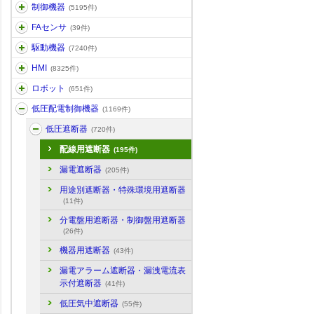
制御機器
(5195件)
FAセンサ
(39件)
駆動機器
(7240件)
HMI
(8325件)
ロボット
(651件)
低圧配電制御機器
(1169件)
低圧遮断器
(720件)
配線用遮断器
(195件)
漏電遮断器
(205件)
用途別遮断器・特殊環境用遮断器
(11件)
分電盤用遮断器・制御盤用遮断器
(26件)
機器用遮断器
(43件)
漏電アラーム遮断器・漏洩電流表
示付遮断器
(41件)
低圧気中遮断器
(55件)