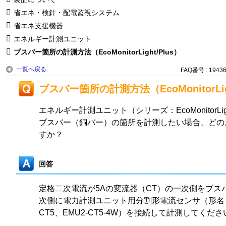
省エネ・検針・配電監視システム
省エネ支援機器
エネルギー計測ユニット
ブスバー箇所の計測方法（EcoMonitorLight/Plus）
一覧へ戻る
FAQ番号 : 1943
ブスバー箇所の計測方法（EcoMonitorLigh
エネルギー計測ユニット（シリーズ：EcoMonitorLight、
ブスバー（銅バー）の箇所を計測したい場合、どの
すか？
回答
定格二次電流が5Aの変流器（CT）の一次側をブス
次側に電力計測ユニット用分割形電流センサ（形名：EM
CT5、EMU2-CT5-4W）を接続して計測してくださ