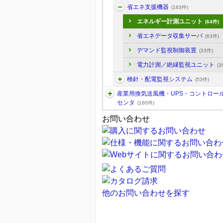
省エネ支援機器
(163件)
エネルギー計測ユニット
(64件)
省エネデータ収集サーバ
(63件)
デマンド監視制御装置
(33件)
電力計測／絶縁監視ユニット
(3
検針・配電監視システム
(53件)
産業用換気送風機・UPS・コントロー
センタ
(160件)
お問い合わせ
他のお問い合わせを探す