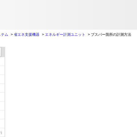
ステム
>
省エネ支援機器
>
エネルギー計測ユニット
>
ブスバー箇所の計測方法
)