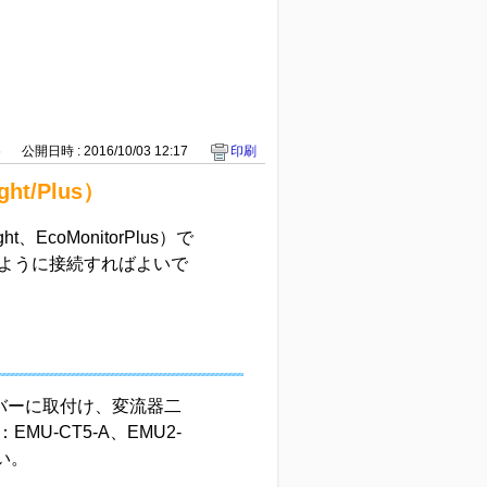
6
公開日時 : 2016/10/03 12:17
印刷
t/Plus）
EcoMonitorPlus）で
ように接続すればよいで
バーに取付け、変流器二
U-CT5-A、EMU2-
い。