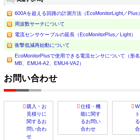
600Aを超える回路の計測方法（EcoMonitorLight／Plus
周波数サーチについて
電流センサケーブルの延長（EcoMonitorPlus／Light）
衝撃低減再始動について
EcoMonitorPlusで使用できる電流センサについて（形名：E
MB、EMU4-A2、EMU4-VA2）
お問い合わせ
購入・お
仕様・機
W
見積りに
能に関す
ト
関するお
るお問い
る
問い合わ
合わせ
合
せ