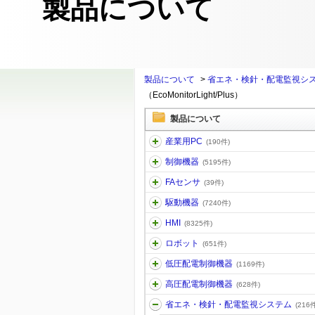
製品について
製品について
>
省エネ・検針・配電監視シ
（EcoMonitorLight/Plus）
製品について
産業用PC
(190件)
制御機器
(5195件)
FAセンサ
(39件)
駆動機器
(7240件)
HMI
(8325件)
ロボット
(651件)
低圧配電制御機器
(1169件)
高圧配電制御機器
(628件)
省エネ・検針・配電監視システム
(216件