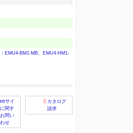
）
MU4-BM1-MB、EMU4-HM1-
ebサイ
カタログ
に関す
請求
お問い
わせ