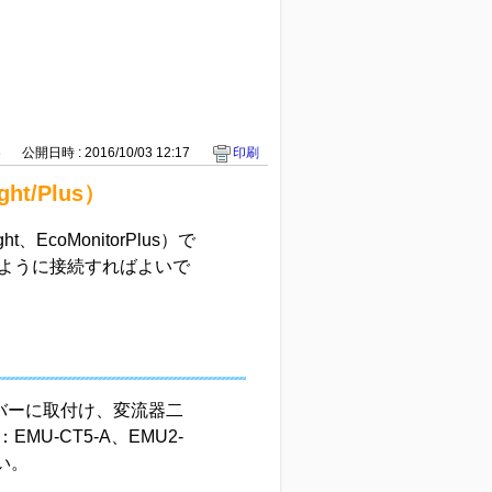
6
公開日時 : 2016/10/03 12:17
印刷
t/Plus）
EcoMonitorPlus）で
ように接続すればよいで
バーに取付け、変流器二
U-CT5-A、EMU2-
い。