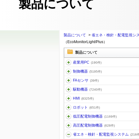
製品について
製品について
>
省エネ・検針・配電監視シ
（EcoMonitorLight/Plus）
製品について
産業用PC
(190件)
制御機器
(5195件)
FAセンサ
(39件)
駆動機器
(7240件)
HMI
(8325件)
ロボット
(651件)
低圧配電制御機器
(1169件)
高圧配電制御機器
(628件)
省エネ・検針・配電監視システム
(216件