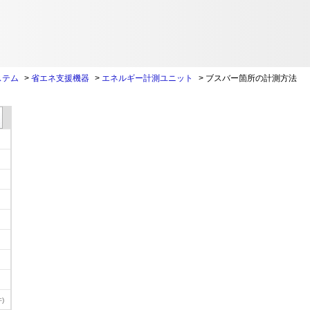
ステム
>
省エネ支援機器
>
エネルギー計測ユニット
>
ブスバー箇所の計測方法
)