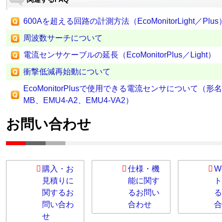
600Aを超える回路の計測方法（EcoMonitorLight／Plus
周波数サーチについて
電流センサケーブルの延長（EcoMonitorPlus／Light）
衝撃低減再始動について
EcoMonitorPlusで使用できる電流センサについて（形名：E
MB、EMU4-A2、EMU4-VA2）
お問い合わせ
購入・お
仕様・機
W
見積りに
能に関す
ト
関するお
るお問い
る
問い合わ
合わせ
合
せ