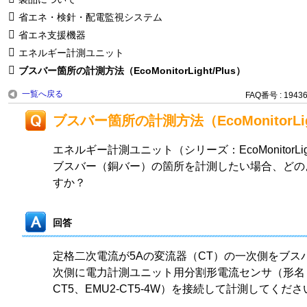
省エネ・検針・配電監視システム
省エネ支援機器
エネルギー計測ユニット
ブスバー箇所の計測方法（EcoMonitorLight/Plus）
一覧へ戻る
FAQ番号 : 1943
ブスバー箇所の計測方法（EcoMonitorLigh
エネルギー計測ユニット（シリーズ：EcoMonitorLight、
ブスバー（銅バー）の箇所を計測したい場合、どの
すか？
回答
定格二次電流が5Aの変流器（CT）の一次側をブス
次側に電力計測ユニット用分割形電流センサ（形名：EM
CT5、EMU2-CT5-4W）を接続して計測してくださ