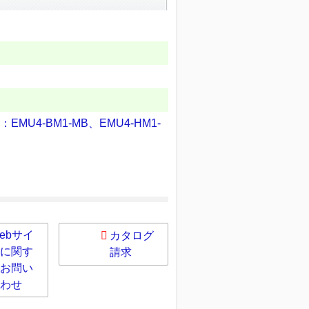
）
MU4-BM1-MB、EMU4-HM1-
ebサイ
カタログ
に関す
請求
お問い
わせ