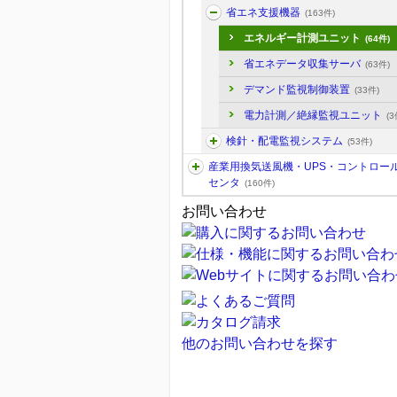
省エネ支援機器
(163件)
エネルギー計測ユニット
(64件)
省エネデータ収集サーバ
(63件)
デマンド監視制御装置
(33件)
電力計測／絶縁監視ユニット
(3
検針・配電監視システム
(53件)
産業用換気送風機・UPS・コントロー
センタ
(160件)
お問い合わせ
他のお問い合わせを探す