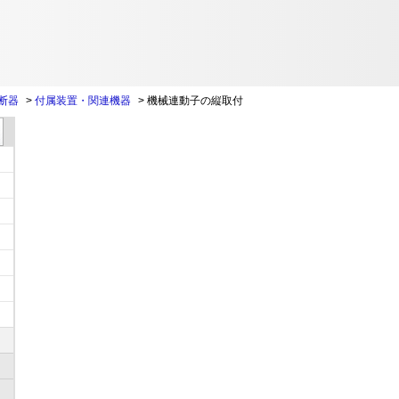
断器
>
付属装置・関連機器
>
機械連動子の縦取付