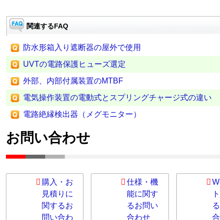
関連するFAQ
防水形箱入り遮断器の屋外で使用
UVTの電路保護ヒューズ選定
外部、内部付属装置のMTBF
電気操作装置の電動式とスプリングチャージ式の違い
電路絶縁検出器（メグモニター）
お問い合わせ
購入・お
仕様・機
W
見積りに
能に関す
ト
関するお
るお問い
る
問い合わ
合わせ
合