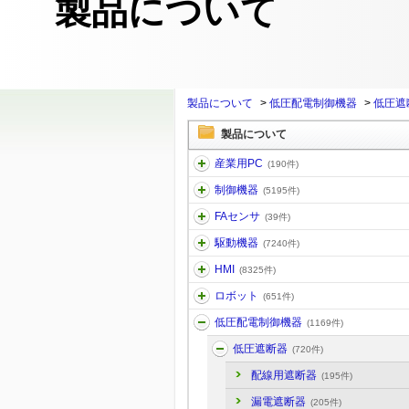
製品について
製品について
>
低圧配電制御機器
>
低圧遮
製品について
産業用PC
(190件)
制御機器
(5195件)
FAセンサ
(39件)
駆動機器
(7240件)
HMI
(8325件)
ロボット
(651件)
低圧配電制御機器
(1169件)
低圧遮断器
(720件)
配線用遮断器
(195件)
漏電遮断器
(205件)