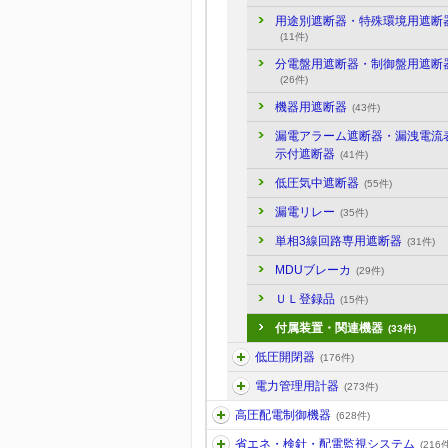
用途別遮断器・特殊環境用遮断
(11件)
分電盤用遮断器・制御盤用遮断
(26件)
機器用遮断器
(43件)
漏電アラーム遮断器・漏洩電流
示付遮断器
(41件)
低圧気中遮断器
(55件)
漏電リレー
(35件)
単相3線回路専用遮断器
(31件)
MDUブレーカ
(29件)
ＵＬ登録品
(15件)
付属装置・関連機器
(33件)
低圧開閉器
(176件)
電力管理用計器
(273件)
高圧配電制御機器
(628件)
省エネ・検針・配電監視システム
(216件