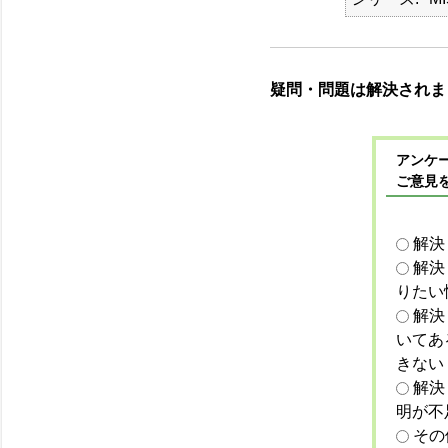
疑問・問題は解決されま
アンケー
ご意見
解決
解決
りたい
解決
いてあ
きない
解決
明が不
その