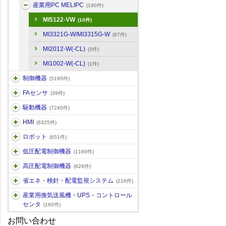
産業用PC MELIPC
(190件)
MI5122-VW
(10件)
MI3321G-W/MI3315G-W
(87件)
MI2012-W(-CL)
(3件)
MI1002-W(-CL)
(1件)
制御機器
(5195件)
FAセンサ
(39件)
駆動機器
(7240件)
HMI
(8325件)
ロボット
(651件)
低圧配電制御機器
(1169件)
高圧配電制御機器
(628件)
省エネ・検針・配電監視システム
(216件)
産業用換気送風機・UPS・コントロール
センタ
(160件)
お問い合わせ