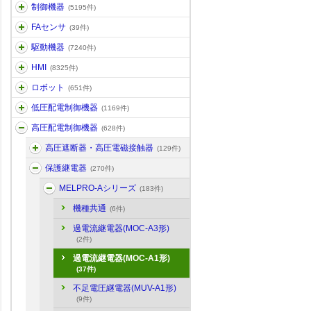
制御機器
(5195件)
FAセンサ
(39件)
駆動機器
(7240件)
HMI
(8325件)
ロボット
(651件)
低圧配電制御機器
(1169件)
高圧配電制御機器
(628件)
高圧遮断器・高圧電磁接触器
(129件)
保護継電器
(270件)
MELPRO-Aシリーズ
(183件)
機種共通
(6件)
過電流継電器(MOC-A3形)
(2件)
過電流継電器(MOC-A1形)
(37件)
不足電圧継電器(MUV-A1形)
(9件)