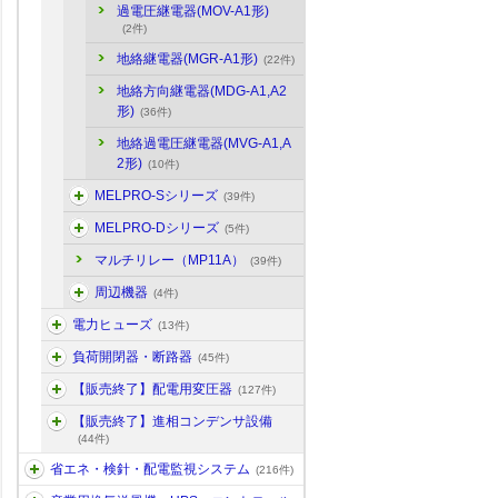
過電圧継電器(MOV-A1形)
(2件)
地絡継電器(MGR-A1形)
(22件)
地絡方向継電器(MDG-A1,A2
形)
(36件)
地絡過電圧継電器(MVG-A1,A
2形)
(10件)
MELPRO-Sシリーズ
(39件)
MELPRO-Dシリーズ
(5件)
マルチリレー（MP11A）
(39件)
周辺機器
(4件)
電力ヒューズ
(13件)
負荷開閉器・断路器
(45件)
【販売終了】配電用変圧器
(127件)
【販売終了】進相コンデンサ設備
(44件)
省エネ・検針・配電監視システム
(216件)