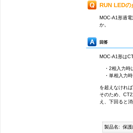
RUN LE
MOC-A1形過
か。
回答
MOC-A1形は
・2相入力時は
・単相入力時は
を超えなければ
そのため、CT
え、下回ると消
製品名
保護