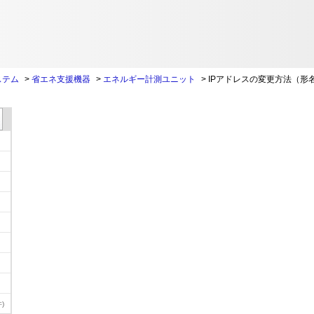
ステム
>
省エネ支援機器
>
エネルギー計測ユニット
>
IPアドレスの変更方法（形名
)