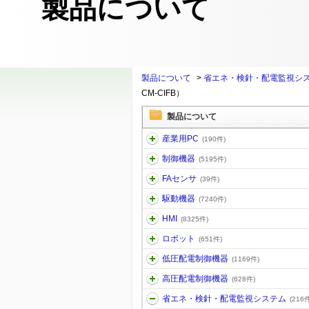
製品について
製品について
>
省エネ・検針・配電監視シ
CM-CIFB）
製品について
産業用PC
(190件)
制御機器
(5195件)
FAセンサ
(39件)
駆動機器
(7240件)
HMI
(8325件)
ロボット
(651件)
低圧配電制御機器
(1169件)
高圧配電制御機器
(628件)
省エネ・検針・配電監視システム
(216件