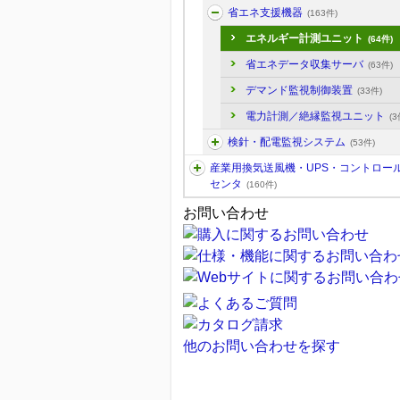
省エネ支援機器
(163件)
エネルギー計測ユニット
(64件)
省エネデータ収集サーバ
(63件)
デマンド監視制御装置
(33件)
電力計測／絶縁監視ユニット
(3
検針・配電監視システム
(53件)
産業用換気送風機・UPS・コントロー
センタ
(160件)
お問い合わせ
他のお問い合わせを探す