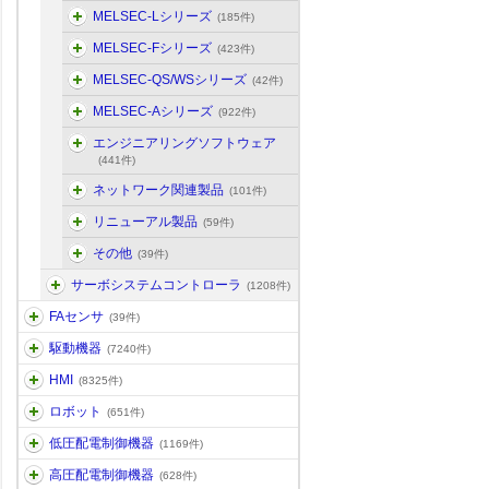
MELSEC-Lシリーズ
(185件)
MELSEC-Fシリーズ
(423件)
MELSEC-QS/WSシリーズ
(42件)
MELSEC-Aシリーズ
(922件)
エンジニアリングソフトウェア
(441件)
ネットワーク関連製品
(101件)
リニューアル製品
(59件)
その他
(39件)
サーボシステムコントローラ
(1208件)
FAセンサ
(39件)
駆動機器
(7240件)
HMI
(8325件)
ロボット
(651件)
低圧配電制御機器
(1169件)
高圧配電制御機器
(628件)