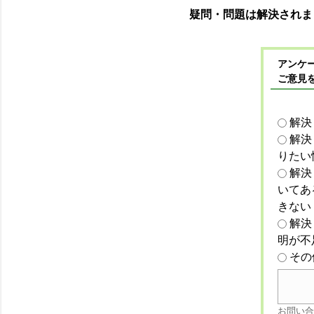
疑問・問題は解決されま
アンケー
ご意見
解決
解決
りたい
解決
いてあ
きない
解決
明が不
その
お問い合