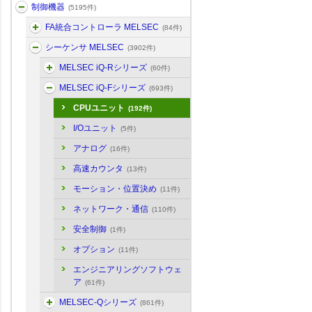
制御機器
(5195件)
FA統合コントローラ MELSEC
(84件)
シーケンサ MELSEC
(3902件)
MELSEC iQ-Rシリーズ
(60件)
MELSEC iQ-Fシリーズ
(693件)
CPUユニット
(192件)
I/Oユニット
(5件)
アナログ
(16件)
高速カウンタ
(13件)
モーション・位置決め
(11件)
ネットワーク・通信
(110件)
安全制御
(1件)
オプション
(11件)
エンジニアリングソフトウェ
ア
(61件)
MELSEC-Qシリーズ
(861件)