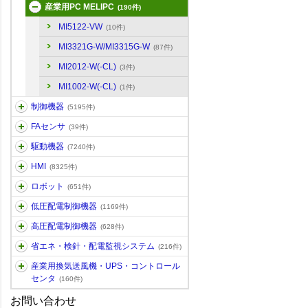
産業用PC MELIPC
(190件)
MI5122-VW
(10件)
MI3321G-W/MI3315G-W
(87件)
MI2012-W(-CL)
(3件)
MI1002-W(-CL)
(1件)
制御機器
(5195件)
FAセンサ
(39件)
駆動機器
(7240件)
HMI
(8325件)
ロボット
(651件)
低圧配電制御機器
(1169件)
高圧配電制御機器
(628件)
省エネ・検針・配電監視システム
(216件)
産業用換気送風機・UPS・コントロール
センタ
(160件)
お問い合わせ