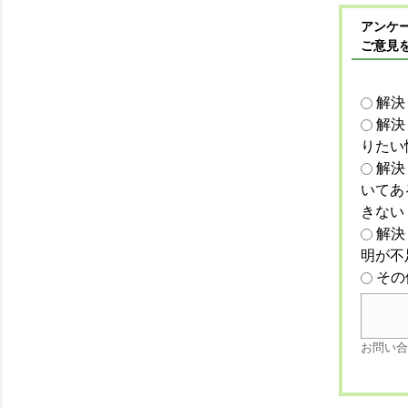
アンケー
ご意見
解決
解決
りたい
解決
いてあ
きない
解決
明が不
その
お問い合