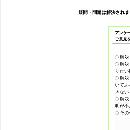
疑問・問題は解決されま
アンケー
ご意見
解決
解決
りたい
解決
いてあ
きない
解決
明が不
その