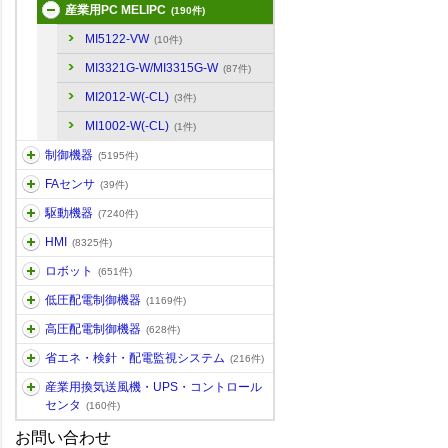
産業用PC MELIPC
(190件)
MI5122-VW
(10件)
MI3321G-W/MI3315G-W
(87件)
MI2012-W(-CL)
(3件)
MI1002-W(-CL)
(1件)
制御機器
(5195件)
FAセンサ
(39件)
駆動機器
(7240件)
HMI
(8325件)
ロボット
(651件)
低圧配電制御機器
(1169件)
高圧配電制御機器
(628件)
省エネ・検針・配電監視システム
(216件)
産業用換気送風機・UPS・コントロール
センタ
(160件)
お問い合わせ