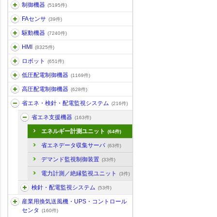
制御機器
(5195件)
FAセンサ
(39件)
駆動機器
(7240件)
HMI
(8325件)
ロボット
(651件)
低圧配電制御機器
(1169件)
高圧配電制御機器
(628件)
省エネ・検針・配電監視システム
(216件)
省エネ支援機器
(163件)
エネルギー計測ユニット
(64件)
省エネデータ収集サーバ
(63件)
デマンド監視制御装置
(33件)
電力計測／絶縁監視ユニット
(3件)
検針・配電監視システム
(53件)
産業用換気送風機・UPS・コントロール
センタ
(160件)