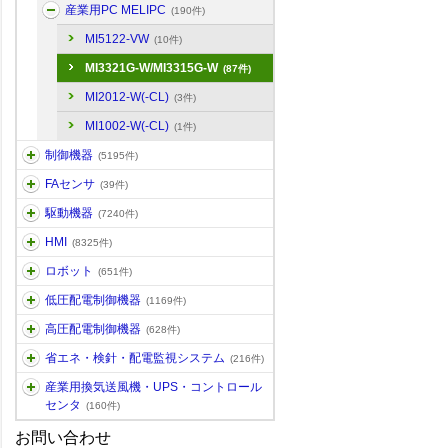
産業用PC MELIPC
(190件)
MI5122-VW
(10件)
MI3321G-W/MI3315G-W
(87件)
MI2012-W(-CL)
(3件)
MI1002-W(-CL)
(1件)
制御機器
(5195件)
FAセンサ
(39件)
駆動機器
(7240件)
HMI
(8325件)
ロボット
(651件)
低圧配電制御機器
(1169件)
高圧配電制御機器
(628件)
省エネ・検針・配電監視システム
(216件)
産業用換気送風機・UPS・コントロール
センタ
(160件)
お問い合わせ