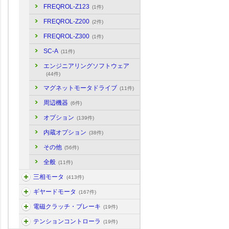
FREQROL-Z123
(1件)
FREQROL-Z200
(2件)
FREQROL-Z300
(1件)
SC-A
(11件)
エンジニアリングソフトウェア
(44件)
マグネットモータドライブ
(11件)
周辺機器
(6件)
オプション
(139件)
内蔵オプション
(38件)
その他
(56件)
全般
(11件)
三相モータ
(413件)
ギヤードモータ
(167件)
電磁クラッチ・ブレーキ
(19件)
テンションコントローラ
(19件)