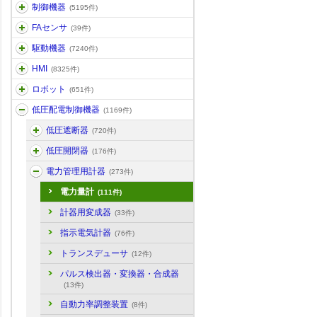
制御機器
(5195件)
FAセンサ
(39件)
駆動機器
(7240件)
HMI
(8325件)
ロボット
(651件)
低圧配電制御機器
(1169件)
低圧遮断器
(720件)
低圧開閉器
(176件)
電力管理用計器
(273件)
電力量計
(111件)
計器用変成器
(33件)
指示電気計器
(76件)
トランスデューサ
(12件)
パルス検出器・変換器・合成器
(13件)
自動力率調整装置
(8件)