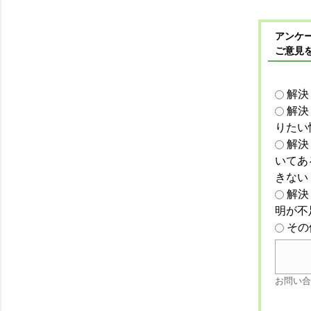
アンケー
ご意見
解決
解決
りたい
解決
いてあ
きない
解決
明が不
その
お問い合