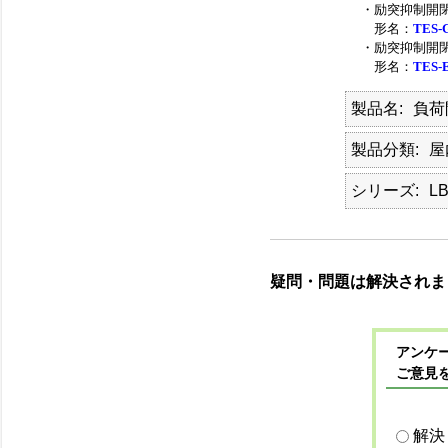
・励突抑制開閉
形名：
TES-
・励突抑制開閉
形名：
TES-
製品名
負荷
製品分類
屋
シリーズ
L
疑問・問題は解決されま
アンケー
ご意見
解決