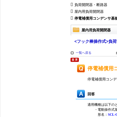
負荷開閉器・断路器
屋内用負荷開閉器
停電補償用コンデンサ基板ユ
屋内用負荷開閉器
<フック棒操作式>負
一覧へ戻る
停電補償用
停電補償用コンデ
回答
適用機種は以下の
・電動操作式屋
形名：
SCL-