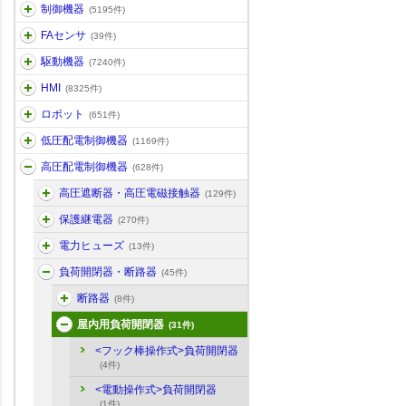
制御機器
(5195件)
FAセンサ
(39件)
駆動機器
(7240件)
HMI
(8325件)
ロボット
(651件)
低圧配電制御機器
(1169件)
高圧配電制御機器
(628件)
高圧遮断器・高圧電磁接触器
(129件)
保護継電器
(270件)
電力ヒューズ
(13件)
負荷開閉器・断路器
(45件)
断路器
(8件)
屋内用負荷開閉器
(31件)
<フック棒操作式>負荷開閉器
(4件)
<電動操作式>負荷開閉器
(1件)