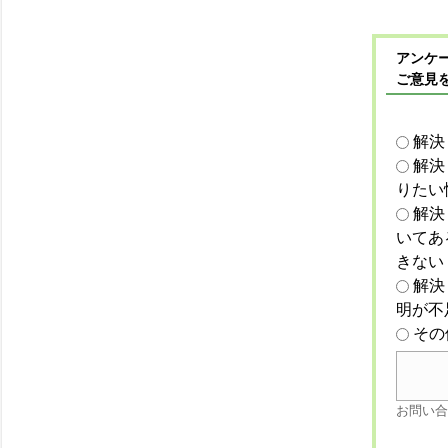
アンケー
ご意見
解決
解決
りたい
解決
いてあ
きない
解決
明が不
その
お問い合