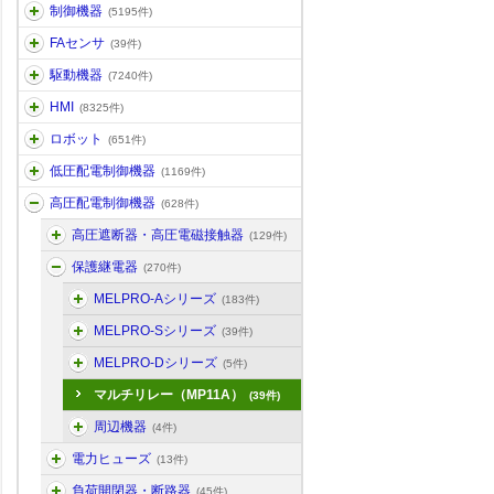
制御機器
(5195件)
FAセンサ
(39件)
駆動機器
(7240件)
HMI
(8325件)
ロボット
(651件)
低圧配電制御機器
(1169件)
高圧配電制御機器
(628件)
高圧遮断器・高圧電磁接触器
(129件)
保護継電器
(270件)
MELPRO-Aシリーズ
(183件)
MELPRO-Sシリーズ
(39件)
MELPRO-Dシリーズ
(5件)
マルチリレー（MP11A）
(39件)
周辺機器
(4件)
電力ヒューズ
(13件)
負荷開閉器・断路器
(45件)