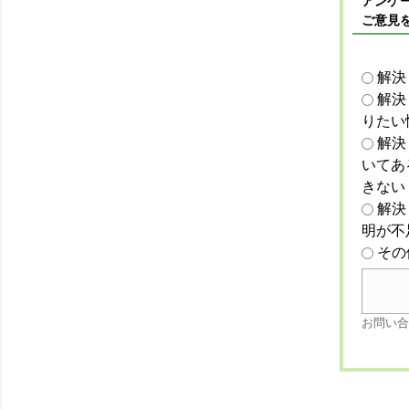
アンケー
ご意見
解決
解決
りたい
解決
いてあ
きない
解決
明が不
その
お問い合