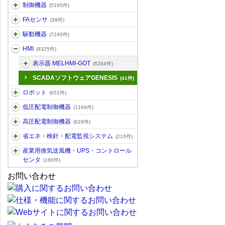
制御機器
(5195件)
FAセンサ
(39件)
駆動機器
(7240件)
HMI
(8325件)
表示器 MELHMI-GOT
(8284件)
SCADAソフトウェアGENESIS
(41件)
ロボット
(651件)
低圧配電制御機器
(1169件)
高圧配電制御機器
(628件)
省エネ・検針・配電監視システム
(216件)
産業用換気送風機・UPS・コントロール
センタ
(160件)
お問い合わせ