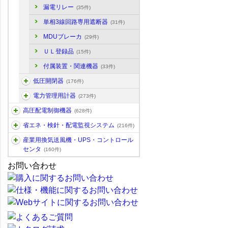
漏電リレー
(35件)
単相3線回路専用遮断器
(31件)
MDUブレーカ
(29件)
ＵＬ登録品
(15件)
付属装置・関連機器
(33件)
低圧開閉器
(176件)
電力管理用計器
(273件)
高圧配電制御機器
(628件)
省エネ・検針・配電監視システム
(216件)
産業用換気送風機・UPS・コントロール
センタ
(160件)
お問い合わせ