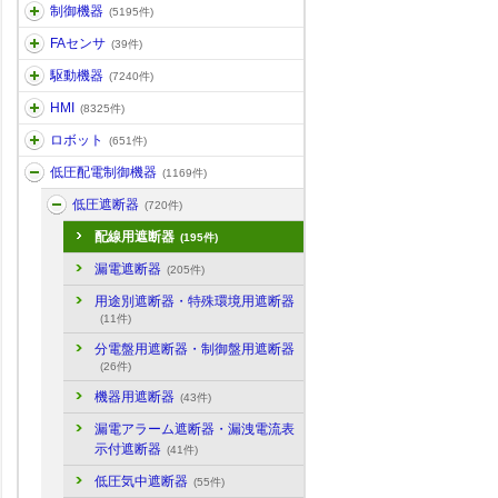
制御機器
(5195件)
FAセンサ
(39件)
駆動機器
(7240件)
HMI
(8325件)
ロボット
(651件)
低圧配電制御機器
(1169件)
低圧遮断器
(720件)
配線用遮断器
(195件)
漏電遮断器
(205件)
用途別遮断器・特殊環境用遮断器
(11件)
分電盤用遮断器・制御盤用遮断器
(26件)
機器用遮断器
(43件)
漏電アラーム遮断器・漏洩電流表
示付遮断器
(41件)
低圧気中遮断器
(55件)