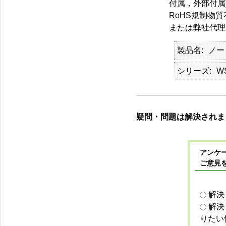
付属，外部付属
RoHS規制物
または弊社代理
製品名
ノー
シリーズ
W
疑問・問題は解決されま
アンケー
ご意見
解決
解決
りたい