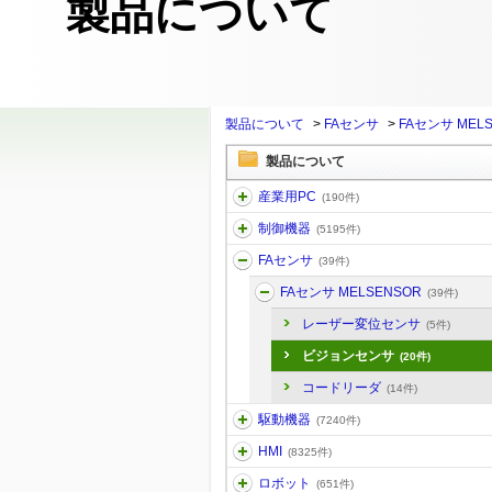
製品について
製品について
>
FAセンサ
>
FAセンサ MEL
製品について
産業用PC
(190件)
制御機器
(5195件)
FAセンサ
(39件)
FAセンサ MELSENSOR
(39件)
レーザー変位センサ
(5件)
ビジョンセンサ
(20件)
コードリーダ
(14件)
駆動機器
(7240件)
HMI
(8325件)
ロボット
(651件)