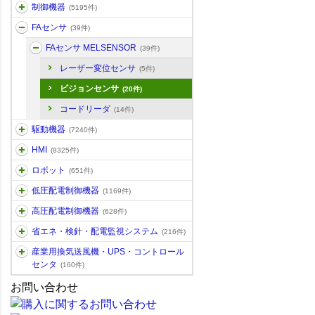
制御機器
(5195件)
FAセンサ
(39件)
FAセンサ MELSENSOR
(39件)
レーザー変位センサ
(5件)
ビジョンセンサ
(20件)
コードリーダ
(14件)
駆動機器
(7240件)
HMI
(8325件)
ロボット
(651件)
低圧配電制御機器
(1169件)
高圧配電制御機器
(628件)
省エネ・検針・配電監視システム
(216件)
産業用換気送風機・UPS・コントロール
センタ
(160件)
お問い合わせ