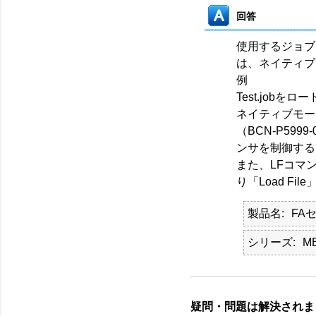
回答
使用するジョブ
は、ネイティブモー
例
Test.jobをロー
ネイティブモー
（BCN-P59
ンサを制御する
また、LFコマンドの
り「Load Fi
製品名
FA
シリーズ
M
疑問・問題は解決されま