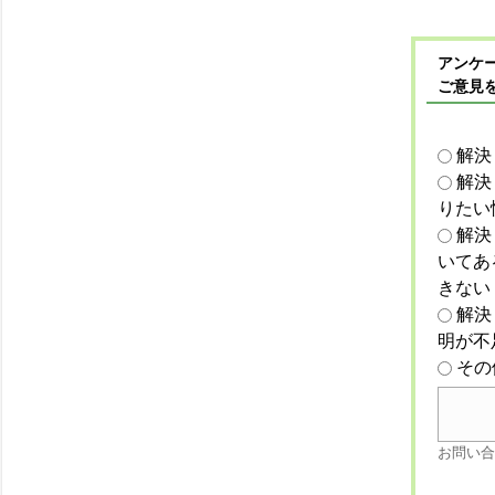
アンケー
ご意見
解決
解決
りたい
解決
いてあ
きない
解決
明が不
その
お問い合