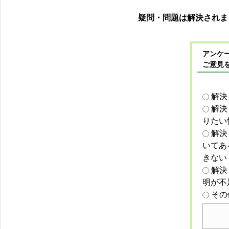
疑問・問題は解決されま
アンケー
ご意見
解決
解決
りたい
解決
いてあ
きない
解決
明が不
その