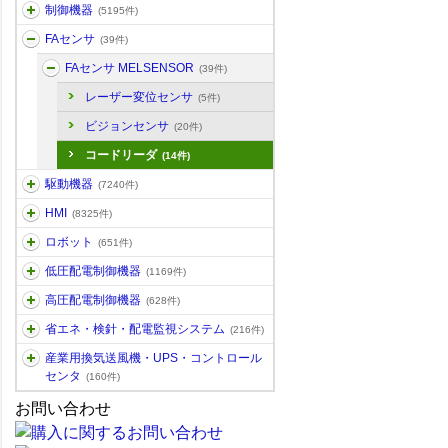
制御機器
(5195件)
FAセンサ
(39件)
FAセンサ MELSENSOR
(39件)
レーザー変位センサ
(5件)
ビジョンセンサ
(20件)
コードリーダ
(14件)
駆動機器
(7240件)
HMI
(8325件)
ロボット
(651件)
低圧配電制御機器
(1169件)
高圧配電制御機器
(628件)
省エネ・検針・配電監視システム
(216件)
産業用換気送風機・UPS・コントロール
センタ
(160件)
お問い合わせ