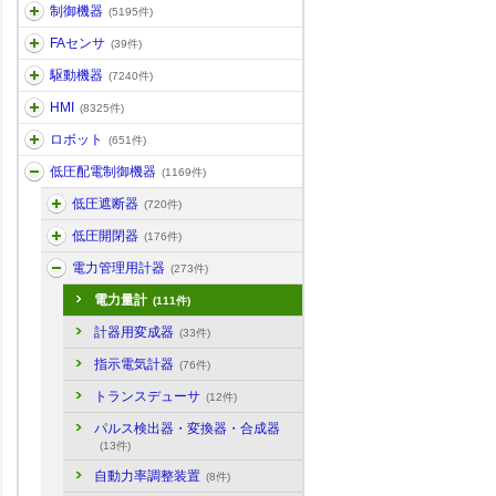
制御機器
(5195件)
FAセンサ
(39件)
駆動機器
(7240件)
HMI
(8325件)
ロボット
(651件)
低圧配電制御機器
(1169件)
低圧遮断器
(720件)
低圧開閉器
(176件)
電力管理用計器
(273件)
電力量計
(111件)
計器用変成器
(33件)
指示電気計器
(76件)
トランスデューサ
(12件)
パルス検出器・変換器・合成器
(13件)
自動力率調整装置
(8件)