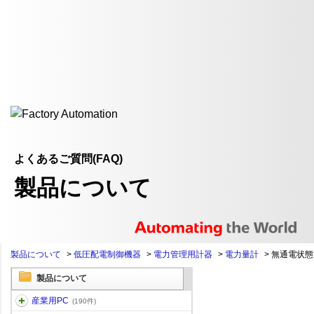
よくあるご質問(FAQ)
製品について
製品について
>
低圧配電制御機器
>
電力管理用計器
>
電力量計
>
無通電状態
製品について
産業用PC
(190件)