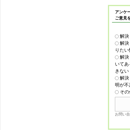
アンケー
ご意見
解決
解決
りたい
解決
いてあ
きない
解決
明が不
その
お問い合