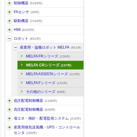
制御機器
(5195件)
FAセンサ
(39件)
駆動機器
(7240件)
HMI
(8325件)
ロボット
(651件)
産業用・協働ロボット MELFA
(651件)
MELFA FRシリーズ
(159件)
MELFA CRシリーズ
(137件)
MELFA ASSISTAシリーズ
(123件)
MELFA Fシリーズ
(142件)
その他のシリーズ
(89件)
低圧配電制御機器
(1169件)
高圧配電制御機器
(628件)
省エネ・検針・配電監視システム
(216件)
産業用換気送風機・UPS・コントロール
センタ
(160件)