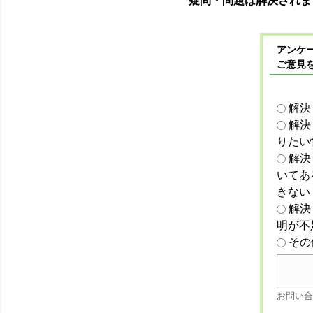
疑問・問題は解決されま
アンケー
ご意見
解決
解決
りたい
解決
いてあ
きない
解決
明が不
その
お問い合