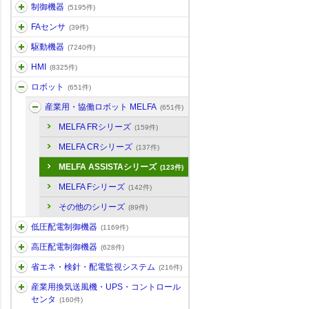
制御機器
(5195件)
FAセンサ
(39件)
駆動機器
(7240件)
HMI
(8325件)
ロボット
(651件)
産業用・協働ロボット MELFA
(651件)
MELFA FRシリーズ
(159件)
MELFA CRシリーズ
(137件)
MELFA ASSISTAシリーズ
(123件)
MELFA Fシリーズ
(142件)
その他のシリーズ
(89件)
低圧配電制御機器
(1169件)
高圧配電制御機器
(628件)
省エネ・検針・配電監視システム
(216件)
産業用換気送風機・UPS・コントロール
センタ
(160件)