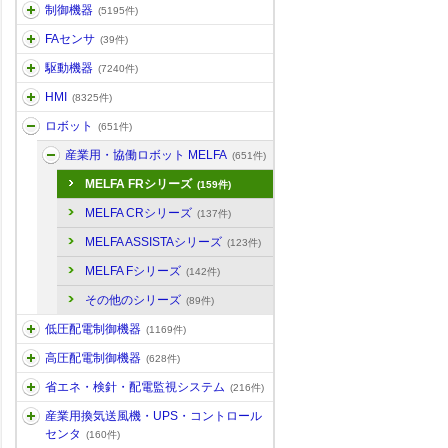
制御機器
(5195件)
FAセンサ
(39件)
駆動機器
(7240件)
HMI
(8325件)
ロボット
(651件)
産業用・協働ロボット MELFA
(651件)
MELFA FRシリーズ
(159件)
MELFA CRシリーズ
(137件)
MELFA ASSISTAシリーズ
(123件)
MELFA Fシリーズ
(142件)
その他のシリーズ
(89件)
低圧配電制御機器
(1169件)
高圧配電制御機器
(628件)
省エネ・検針・配電監視システム
(216件)
産業用換気送風機・UPS・コントロール
センタ
(160件)