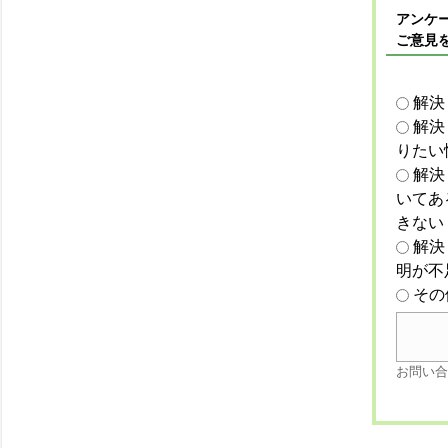
アンケー
ご意見
解決
解決
りたい
解決
いてあ
きない
解決
明が不
その
お問い合