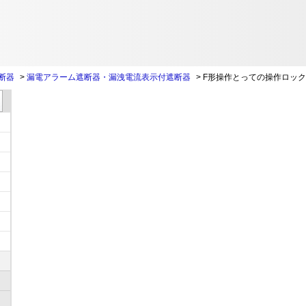
断器
>
漏電アラーム遮断器・漏洩電流表示付遮断器
>
F形操作とっての操作ロッ