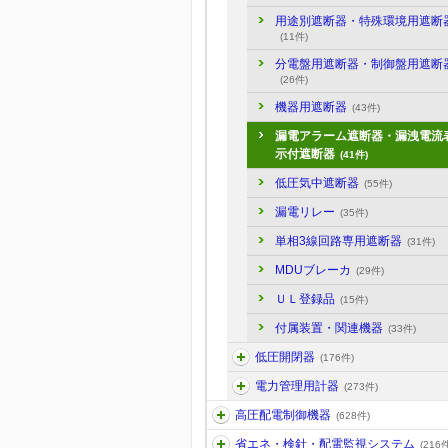
用途別遮断器・特殊環境用遮断
(11件)
分電盤用遮断器・制御盤用遮断
(26件)
機器用遮断器
(43件)
漏電アラーム遮断器・漏洩電流
示付遮断器
(41件)
低圧気中遮断器
(55件)
漏電リレー
(35件)
単相3線回路専用遮断器
(31件)
MDUブレーカ
(29件)
ＵＬ登録品
(15件)
付属装置・関連機器
(33件)
低圧開閉器
(176件)
電力管理用計器
(273件)
高圧配電制御機器
(628件)
省エネ・検針・配電監視システム
(216件