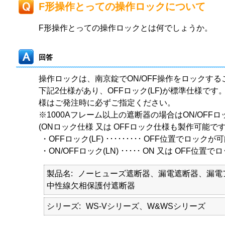
F形操作とっての操作ロックについて
F形操作とっての操作ロックとは何でしょうか。
回答
操作ロックは、南京錠でON/OFF操作をロックす
下記2仕様があり、OFFロック(LF)が標準仕様です。O
様はご発注時に必ずご指定ください。
※1000Aフレーム以上の遮断器の場合はON/OFF
(ONロック仕様 又は OFFロック仕様も製作可能です
・OFFロック(LF) ･････････ OFF位置でロック
・ON/OFFロック(LN) ･････ ON 又は OFF位
製品名
ノーヒューズ遮断器、漏電遮断器、漏電
中性線欠相保護付遮断器
シリーズ
WS-Vシリーズ、W&WSシリーズ