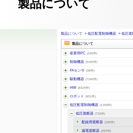
製品について
製品について
>
低圧配電制御機器
>
低圧遮
製品について
産業用PC
(190件)
制御機器
(5195件)
FAセンサ
(39件)
駆動機器
(7240件)
HMI
(8325件)
ロボット
(651件)
低圧配電制御機器
(1169件)
低圧遮断器
(720件)
配線用遮断器
(195件)
漏電遮断器
(205件)