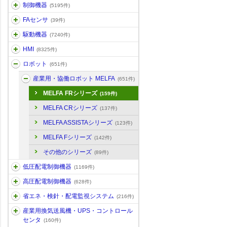
制御機器
(5195件)
FAセンサ
(39件)
駆動機器
(7240件)
HMI
(8325件)
ロボット
(651件)
産業用・協働ロボット MELFA
(651件)
MELFA FRシリーズ
(159件)
MELFA CRシリーズ
(137件)
MELFA ASSISTAシリーズ
(123件)
MELFA Fシリーズ
(142件)
その他のシリーズ
(89件)
低圧配電制御機器
(1169件)
高圧配電制御機器
(628件)
省エネ・検針・配電監視システム
(216件)
産業用換気送風機・UPS・コントロール
センタ
(160件)