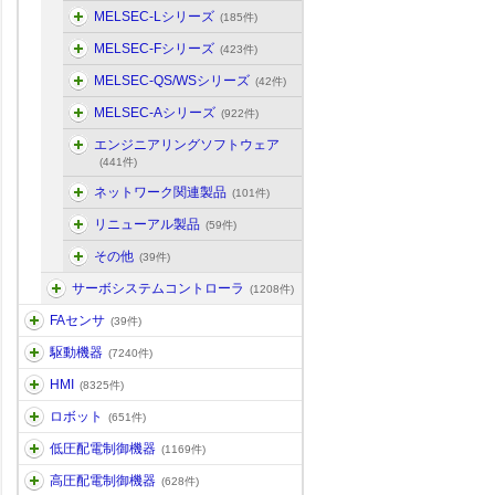
MELSEC-Lシリーズ
(185件)
MELSEC-Fシリーズ
(423件)
MELSEC-QS/WSシリーズ
(42件)
MELSEC-Aシリーズ
(922件)
エンジニアリングソフトウェア
(441件)
ネットワーク関連製品
(101件)
リニューアル製品
(59件)
その他
(39件)
サーボシステムコントローラ
(1208件)
FAセンサ
(39件)
駆動機器
(7240件)
HMI
(8325件)
ロボット
(651件)
低圧配電制御機器
(1169件)
高圧配電制御機器
(628件)