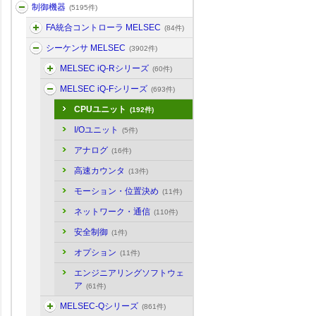
制御機器
(5195件)
FA統合コントローラ MELSEC
(84件)
シーケンサ MELSEC
(3902件)
MELSEC iQ-Rシリーズ
(60件)
MELSEC iQ-Fシリーズ
(693件)
CPUユニット
(192件)
I/Oユニット
(5件)
アナログ
(16件)
高速カウンタ
(13件)
モーション・位置決め
(11件)
ネットワーク・通信
(110件)
安全制御
(1件)
オプション
(11件)
エンジニアリングソフトウェ
ア
(61件)
MELSEC-Qシリーズ
(861件)