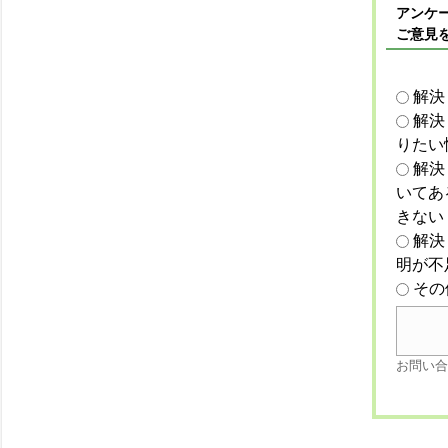
アンケー
ご意見
解決
解決
りたい
解決
いてあ
きない
解決
明が不
その
お問い合