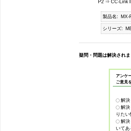
P2 ⇒ CC-L
製品名
MX
シリーズ
M
疑問・問題は解決されま
アンケー
ご意見
解決
解決
りたい
解決
いてあ