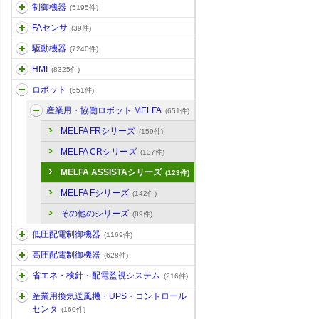
制御機器
(5195件)
FAセンサ
(39件)
駆動機器
(7240件)
HMI
(8325件)
ロボット
(651件)
産業用・協働ロボット MELFA
(651件)
MELFA FRシリーズ
(159件)
MELFA CRシリーズ
(137件)
MELFA ASSISTAシリーズ
(123件)
MELFA Fシリーズ
(142件)
その他のシリーズ
(89件)
低圧配電制御機器
(1169件)
高圧配電制御機器
(628件)
省エネ・検針・配電監視システム
(216件)
産業用換気送風機・UPS・コントロール
センタ
(160件)