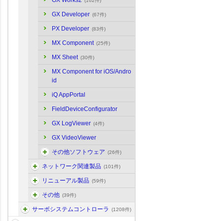
GX Works2
(162件)
GX Developer
(67件)
PX Developer
(83件)
MX Component
(25件)
MX Sheet
(30件)
MX Component for iOS/Andro
id
iQ AppPortal
FieldDeviceConfigurator
GX LogViewer
(4件)
GX VideoViewer
その他ソフトウェア
(26件)
ネットワーク関連製品
(101件)
リニューアル製品
(59件)
その他
(39件)
サーボシステムコントローラ
(1208件)