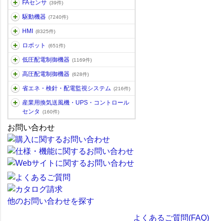
FAセンサ
(39件)
駆動機器
(7240件)
HMI
(8325件)
ロボット
(651件)
低圧配電制御機器
(1169件)
高圧配電制御機器
(628件)
省エネ・検針・配電監視システム
(216件)
産業用換気送風機・UPS・コントロール
センタ
(160件)
お問い合わせ
他のお問い合わせを探す
よくあるご質問(FAQ)