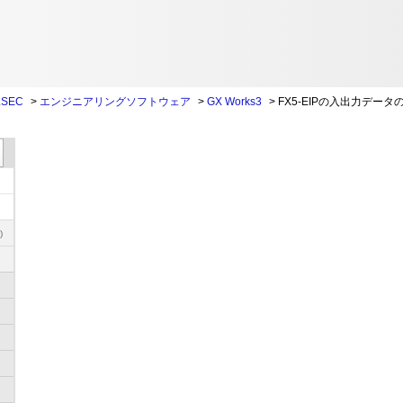
SEC
>
エンジニアリングソフトウェア
>
GX Works3
>
FX5-EIPの入出力デー
)