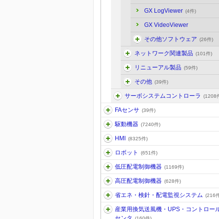
GX LogViewer
(4件)
GX VideoViewer
その他ソフトウェア
(26件)
ネットワーク関連製品
(101件)
リニューアル製品
(59件)
その他
(39件)
サーボシステムコントローラ
(1208
FAセンサ
(39件)
駆動機器
(7240件)
HMI
(8325件)
ロボット
(651件)
低圧配電制御機器
(1169件)
高圧配電制御機器
(628件)
省エネ・検針・配電監視システム
(216件
産業用換気送風機・UPS・コントロー
センタ
(160件)