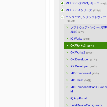
MELSEC-QS/WSシリーズ
(42件
MELSEC-Aシリーズ
(922件)
エンジニアリングソフトウェア
(441件)
ソフトウェアパッケージ(GP
機能)
(2件)
iQ Works
(10件)
GX Works3
(28件)
GX Works2
(162件)
GX Developer
(67件)
PX Developer
(83件)
MX Component
(25件)
MX Sheet
(30件)
MX Component for iOS/And
id
iQ AppPortal
FieldDeviceConfigurator