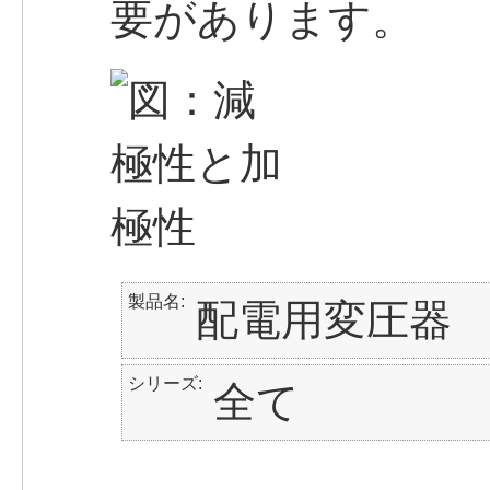
要があります。
製品名
配電用変圧器
シリーズ
全て