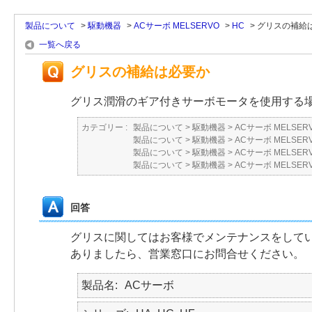
製品について
>
駆動機器
>
ACサーボ MELSERVO
>
HC
>
グリスの補給
一覧へ戻る
グリスの補給は必要か
グリス潤滑のギア付きサーボモータを使用する
カテゴリー :
製品について
>
駆動機器
>
ACサーボ MELSER
製品について
>
駆動機器
>
ACサーボ MELSER
製品について
>
駆動機器
>
ACサーボ MELSER
製品について
>
駆動機器
>
ACサーボ MELSER
回答
グリスに関してはお客様でメンテナンスをして
ありましたら、営業窓口にお問合せください。
製品名
ACサーボ