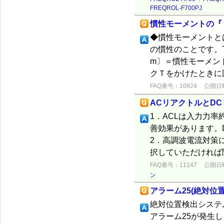
FREQROL-F700PJ
慣性モーメントの『
◆慣性モーメントと
の慣性のことです。T
m〕＝慣性モーメントJ
クＴをかけたときに回
FAQ番号：10824
公開日時：
ACリアクトルとD
1．ACLは入力力率
善効果があります。
2．高調波電流対策
択していただければ問
FAQ番号：11147
公開日時：
ン
アラーム25(絶対位置
絶対位置検出システ
アラーム25が発生