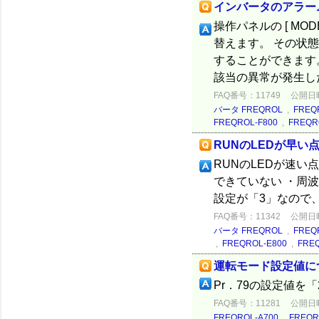
インバータのアラー
操作パネルの [ MOD
替えます。 その状
することができます。
該当の異常が発生した
FAQ番号：11749
公開日時：
バータ FREQROL
,
FREQ
FREQROL-F800
,
FREQR
RUNのLEDが早い
RUNのLEDが速
できていない ・周波
設定が「3」なので
FAQ番号：11342
公開日時：
バータ FREQROL
,
FREQ
,
FREQROL-E800
,
FRE
運転モード設定値に
Pr．79の設定
FAQ番号：11281
公開日時：
FREQROL-A700
,
FREQR