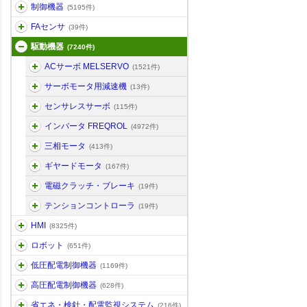
制御機器
(5195件)
FAセンサ
(39件)
駆動機器
(7240件)
ACサーボ MELSERVO
(1521件)
サーボモータ用減速機
(13件)
センサレスサーボ
(115件)
インバータ FREQROL
(4972件)
三相モータ
(413件)
ギヤードモータ
(167件)
電磁クラッチ・ブレーキ
(19件)
テンションコントローラ
(19件)
HMI
(8325件)
ロボット
(651件)
低圧配電制御機器
(1169件)
高圧配電制御機器
(628件)
省エネ・検針・配電監視システム
(216件)