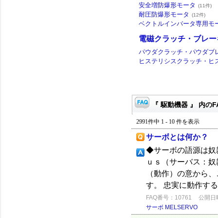
安全増防爆形モータ
(11件)
耐圧防爆形モータ
(12件)
ベクトルインバータ専用モ
電磁クラッチ・ブレー
パウダクラッチ・パウダブ
ヒステリシスクラッチ・ヒ
『 駆動機器 』 内のF
2991件中 1 - 10 件を表示
サーボとは何か？
◆サーボの語源は奴
ｕｓ（サーバス：奴
（動作）の意から、
す。 忠実に動作する
FAQ番号：10761
公開日時：
サーボ MELSERVO