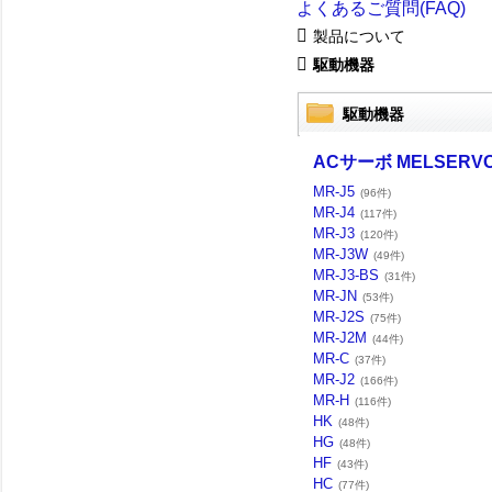
よくあるご質問(FAQ)
製品について
駆動機器
駆動機器
ACサーボ MELSERV
MR-J5
(96件)
MR-J4
(117件)
MR-J3
(120件)
MR-J3W
(49件)
MR-J3-BS
(31件)
MR-JN
(53件)
MR-J2S
(75件)
MR-J2M
(44件)
MR-C
(37件)
MR-J2
(166件)
MR-H
(116件)
HK
(48件)
HG
(48件)
HF
(43件)
HC
(77件)