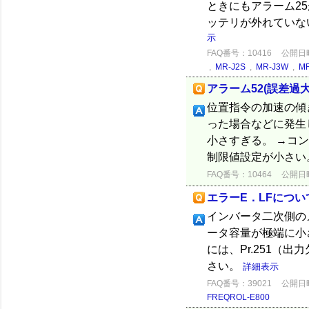
ときにもアラーム2
ッテリが外れていない
示
FAQ番号：10416
公開日時：
,
MR-J2S
,
MR-J3W
,
MR
アラーム52(誤差過
位置指令の加速の傾
った場合などに発生
小さすぎる。 →コ
制限値設定が小さい。
FAQ番号：10464
公開日時：
エラーE．LFについ
インバータ二次側の
ータ容量が極端に小
には、Pr.251（
さい。
詳細表示
FAQ番号：39021
公開日時：
FREQROL-E800