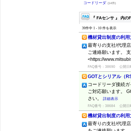
コードリーダ
(14件)
『 FAセンサ 』 内の
39件中 1 - 10 件を表示
機材貸出制度の利用
最寄りの支社/代理
ご連絡願います。 支
<https://www.mitsubi
FAQ番号：38690
公開日時：
GOTとシリアル（R
コードリーダ接続ガイド
ご対応願います。 
さい。
詳細表示
FAQ番号：38684
公開日時：
機材貸出制度の利用
最寄りの支社/代理
をご連絡願います。 