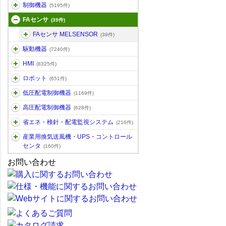
制御機器
(5195件)
FAセンサ
(39件)
FAセンサ MELSENSOR
(39件)
駆動機器
(7240件)
HMI
(8325件)
ロボット
(651件)
低圧配電制御機器
(1169件)
高圧配電制御機器
(628件)
省エネ・検針・配電監視システム
(216件)
産業用換気送風機・UPS・コントロール
センタ
(160件)
お問い合わせ