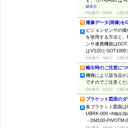
す。 ① H0A0D 
細表示
FAQ番号：38691
公開日時：
撮像データ(画像)を
ビジョンセンサの撮
を使用する方法と、
ンサ連携機能はGOT
はVS20とGOT10
FAQ番号：38673
公開日時：
輸出時のご注意につ
機種により該当品が
ですのでご注意くだ
FAQ番号：19503
公開日時：
ブラケット図面のダ
各ブラケット図面はC
UBRK-000 <https://
・DM100-PIVOTM-00 
FAQ番号：38686
公開日時：