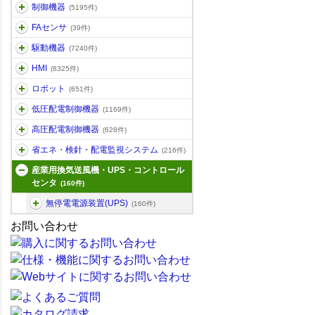
制御機器
(5195件)
FAセンサ
(39件)
駆動機器
(7240件)
HMI
(8325件)
ロボット
(651件)
低圧配電制御機器
(1169件)
高圧配電制御機器
(628件)
省エネ・検針・配電監視システム
(216件)
産業用換気送風機・UPS・コントロール
センタ
(160件)
無停電電源装置(UPS)
(160件)
お問い合わせ