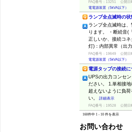
FAQ番号：13251
公開日時：
電電源装置（5kVA以下）
ランプ全点滅時の状態
ランプ全点滅時は、
ります。 ・断続音(
正しいか、接続コネク
灯)：内部異常（出力
FAQ番号：19649
公開日時：
電電源装置（5kVA以下）
電源タップの接続に
UPSの出力コンセ
ださい。 1.単相接
超えないように負荷
い。
詳細表示
FAQ番号：19528
公開日時：
160件中 1 - 10 件を表示
お問い合わせ