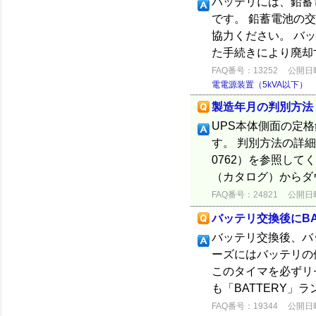
バッテリには、鉛蓄
です。 鉛蓄電池の
協力ください。 バ
た手続きにより廃却
FAQ番号：13252
公開日時：
電電源装置（5kVA以下）
製造年月の判別方法
UPS本体側面の定
す。 判別方法の詳細
0762）を参照して
（カタログ）からダ
FAQ番号：24821
公開日時：
バッテリ交換後にBA
バッテリ交換後、バ
ーズにはバッテリの
このタイマを必ずリ
も「BATTERY」ラン
FAQ番号：19344
公開日時：