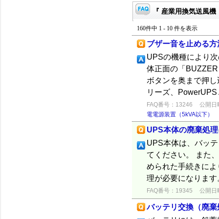
『 産業用換気送風機・
160件中 1 - 10 件を表示
ブザー音を止める方
UPSの機種により次
体正面の「BUZZ
ボタンを奥まで押し込
リーズ、PowerUPS A
FAQ番号：13246
公開日時：
電電源装置（5kVA以下）
UPS本体の廃棄処
UPS本体は、バッ
てください。 また
められた手続きによ
理が必要になります。
FAQ番号：19345
公開日時：
バッテリ交換（廃棄