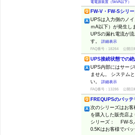
電電源装置（5kVA以下）
FW-V・FW-Sシ
UPSは入力側のノ
ｍA以下）が発生し
UPSの漏れ電流が
す。
詳細表示
FAQ番号：18264
公開日時：
UPS接続状態での
UPS内部にはサー
ません。 システム
い。
詳細表示
FAQ番号：13286
公開日時：
FREQUPSのバッ
次のシリーズはお客
を購入した販売店よ
シリーズ： FW-S／V
0.5Kはお客様でバッ