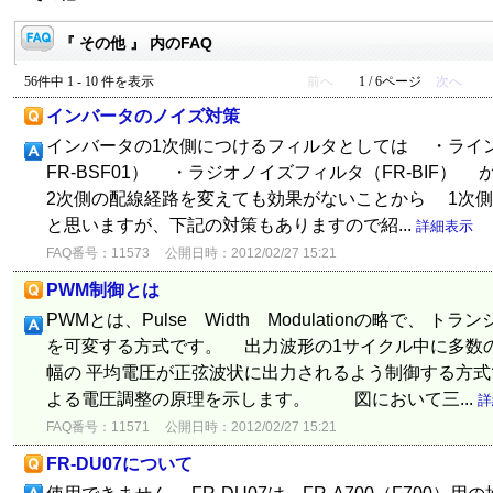
『 その他 』 内のFAQ
56件中 1 - 10 件を表示
前へ
1 / 6ページ
次へ
インバータのノイズ対策
インバータの1次側につけるフィルタとしては ・ラインノ
FR-BSF01） ・ラジオノイズフィルタ（FR-BI
2次側の配線経路を変えても効果がないことから 1次
と思いますが、下記の対策もありますので紹...
詳細表示
FAQ番号：11573
公開日時：2012/02/27 15:21
PWM制御とは
PWMとは、Pulse Width Modulationの略で、
を可変する方式です。 出力波形の1サイクル中に多数
幅の 平均電圧が正弦波状に出力されるよう制御する方
よる電圧調整の原理を示します。 図において三...
詳
FAQ番号：11571
公開日時：2012/02/27 15:21
FR-DU07について