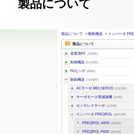
製品について
製品について
>
駆動機器
>
インバータ FRE
製品について
産業用PC
(190件)
制御機器
(5195件)
FAセンサ
(39件)
駆動機器
(7240件)
ACサーボ MELSERVO
(1521件)
サーボモータ用減速機
(13件)
センサレスサーボ
(115件)
インバータ FREQROL
(4972件)
FREQROL-A800
(338件)
FREQROL-F800
(261件)