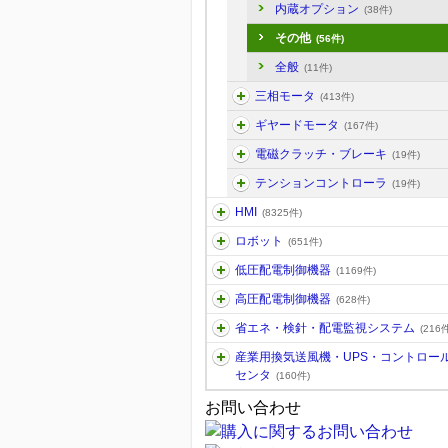
内蔵オプション
(38件)
その他
(56件)
全般
(11件)
三相モータ
(413件)
ギヤードモータ
(167件)
電磁クラッチ・ブレーキ
(19件)
テンションコントローラ
(19件)
HMI
(8325件)
ロボット
(651件)
低圧配電制御機器
(1169件)
高圧配電制御機器
(628件)
省エネ・検針・配電監視システム
(216件
産業用換気送風機・UPS・コントロー
センタ
(160件)
お問い合わせ