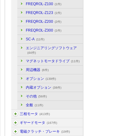
FREQROL-Z100
(1件)
FREQROL-Z123
(1件)
FREQROL-Z200
(2件)
FREQROL-Z300
(1件)
SC-A
(11件)
エンジニアリングソフトウェア
(44件)
マグネットモータドライブ
(11件)
周辺機器
(6件)
オプション
(139件)
内蔵オプション
(38件)
その他
(56件)
全般
(11件)
三相モータ
(413件)
ギヤードモータ
(167件)
電磁クラッチ・ブレーキ
(19件)