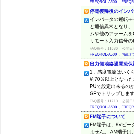
FREQROL-A500
,
FREQR
停電復帰後のインバ
インバータの運転モ
と通信異常となり、
ムや他のアラームをC
リモート入力信号のR
FAQ番号：11686
公開日時：
FREQROL-A500
,
内蔵オ
出力側地絡過電流保
1．感度電流はいく
約70％以上となっ
PUで設定出来るの
GFでトリップします
FAQ番号：11710
公開日時：
FREQROL-A500
,
FREQR
FM端子について
FM端子は、8Vピ
ません。 AM端子は