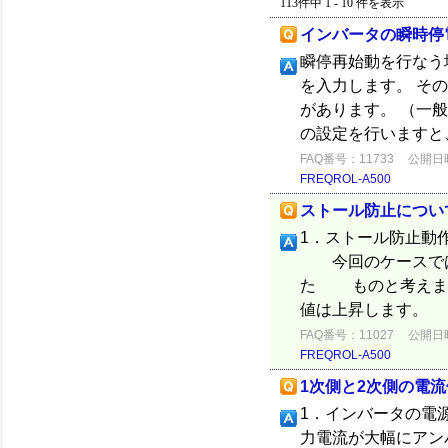
113件中 1 - 10 件を表示
インバータの瞬時停
瞬停再始動を行なう
を入力します。 その
があります。 （一般
の設定を行いますと、停
FAQ番号：11733
公開日時：
FREQROL-A500
ストール防止につい
1．ストール防止動
今回のケースでは
た ものと考えます
値は上昇します。
FAQ番号：11027
公開日時：
FREQROL-A500
1次側と2次側の電
1．インバータの電
力電流が大幅にアン