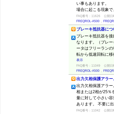
い事もあります。
場合に起こる現象で
FAQ番号：11626
公開日時：
FREQROL-A500
,
FREQR
ブレーキ抵抗器につ
ブレーキ抵抗器を接
なります。（ブレー
ータはフリーランの
転から低速回転に移
表示
FAQ番号：11049
公開日時：
FREQROL-A500
,
FREQR
出力欠相保護アラー
出力欠相保護アラー
相または2相が25
量に対して小さい容
あります。 不要に出
FAQ番号：11042
公開日時：