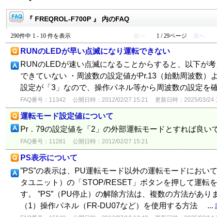
『 FREQROL-F700P 』 内のFAQ
290件中 1 - 10 件を表示
前へ
1 / 29ページ
次へ
RUNのLEDが早い点滅になり運転できない
RUNのLEDが速い点滅になることからすると、以下が考
できていない ・周波数の設定値がPr.13（始動周波数）よ
設定が「3」なので、操作パネル等から周波数の設定を
FAQ番号：11342
公開日時：2012/02/27 15:21
更新日時：2025/03/24 1
運転モード設定値について
Pr．79の設定値を「2」の外部運転モードとすれ
FAQ番号：11281
公開日時：2012/02/27 15:21
PS表示について
”PS”の表示は、PU運転モード以外の運転モードにおい
タユニット）の「STOP/RESET」ボタンを押して運
す。 ”PS”（PU停止）の解除方法は、複数の方法があ
（1）操作パネル（FR-DU07など）を使用する方法 ...