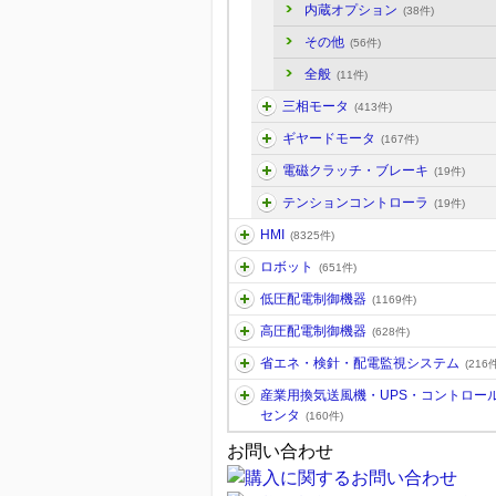
内蔵オプション
(38件)
その他
(56件)
全般
(11件)
三相モータ
(413件)
ギヤードモータ
(167件)
電磁クラッチ・ブレーキ
(19件)
テンションコントローラ
(19件)
HMI
(8325件)
ロボット
(651件)
低圧配電制御機器
(1169件)
高圧配電制御機器
(628件)
省エネ・検針・配電監視システム
(216件
産業用換気送風機・UPS・コントロー
センタ
(160件)
お問い合わせ