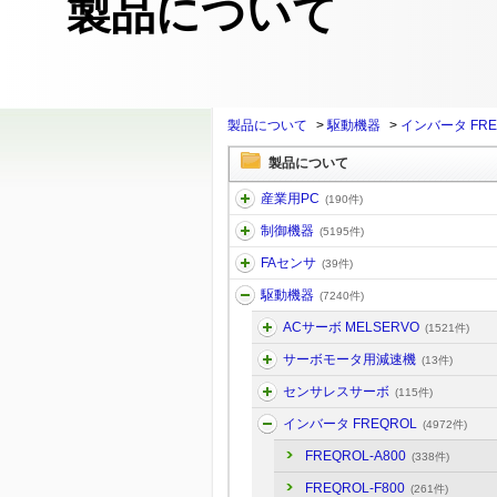
製品について
製品について
>
駆動機器
>
インバータ FRE
製品について
産業用PC
(190件)
制御機器
(5195件)
FAセンサ
(39件)
駆動機器
(7240件)
ACサーボ MELSERVO
(1521件)
サーボモータ用減速機
(13件)
センサレスサーボ
(115件)
インバータ FREQROL
(4972件)
FREQROL-A800
(338件)
FREQROL-F800
(261件)