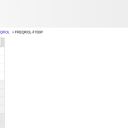
QROL
>
FREQROL-F700P