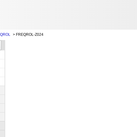
QROL
>
FREQROL-Z024