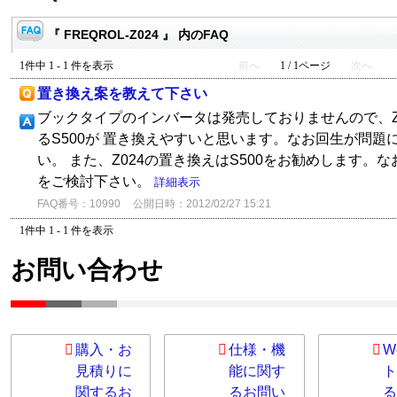
『 FREQROL-Z024 』 内のFAQ
1件中 1 - 1 件を表示
前へ
1 / 1ページ
次へ
置き換え案を教えて下さい
ブックタイプのインバータは発売しておりませんので、Z
るS500が 置き換えやすいと思います。なお回生が問題に
い。 また、Z024の置き換えはS500をお勧めします。な
をご検討下さい。
詳細表示
FAQ番号：10990
公開日時：2012/02/27 15:21
1件中 1 - 1 件を表示
お問い合わせ
購入・お
仕様・機
W
見積りに
能に関す
ト
関するお
るお問い
る