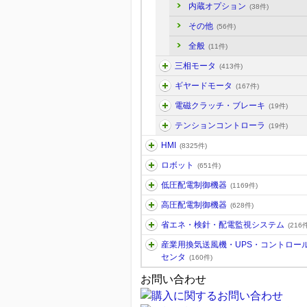
内蔵オプション
(38件)
その他
(56件)
全般
(11件)
三相モータ
(413件)
ギヤードモータ
(167件)
電磁クラッチ・ブレーキ
(19件)
テンションコントローラ
(19件)
HMI
(8325件)
ロボット
(651件)
低圧配電制御機器
(1169件)
高圧配電制御機器
(628件)
省エネ・検針・配電監視システム
(216件
産業用換気送風機・UPS・コントロー
センタ
(160件)
お問い合わせ