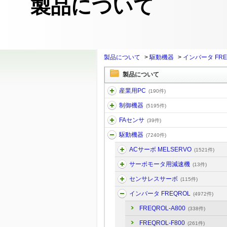
製品について
製品について
>
駆動機器
>
インバータ FRE
製品について
産業用PC
(190件)
制御機器
(5195件)
FAセンサ
(39件)
駆動機器
(7240件)
ACサーボ MELSERVO
(1521件)
サーボモータ用減速機
(13件)
センサレスサーボ
(115件)
インバータ FREQROL
(4972件)
FREQROL-A800
(338件)
FREQROL-F800
(261件)