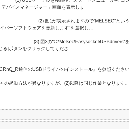
、スタートメニューから“コントロールパネ
「デバイスマネージャー」画面を表示しま
す
で“MELSEC”という項目上で右クリ
ライバーソフトウェアを更新します”を選択しま
す
Easysocket\USBdrivers“を設
[閉じる]ボタンをクリックしてくださ
い
細は、
説明書『1.5.4.CRnQ_R通信のUSBドライバのインストール』を参照くださ
ジャの起動方法が異なりますが、(2)以降は同じ作業となります