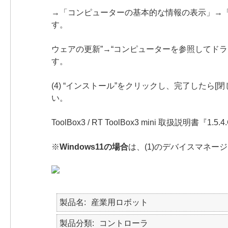
(1) USBケーブルを接続後
→「コンピューターの基本的な情報の表示」→
(2) 図1が表示されますの
ウェアの更新”→“コンピューターを参照してド
(3) 図2の“C:\Melsec\
(4) “インストール”をクリックし、完了したら
※詳
ToolBox3 / RT ToolBox3 mini 取扱
※
Windows11の場合
は、(1)のデバイスマネー
製品名
産業用ロボット
製品分類
コントローラ