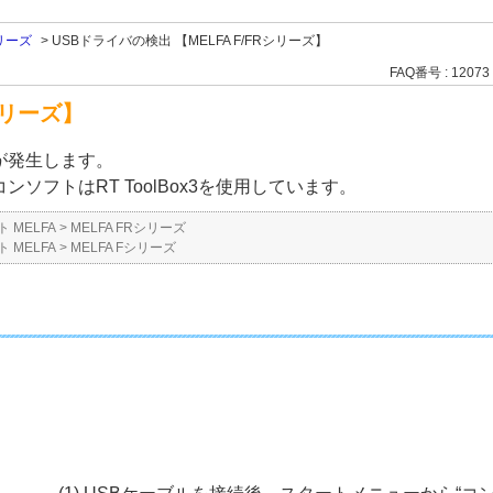
シリーズ
>
USBドライバの検出 【MELFA F/FRシリーズ】
FAQ番号 : 12073
シリーズ】
が発生します。
ソフトはRT ToolBox3を使用しています。
 MELFA
>
MELFA FRシリーズ
 MELFA
>
MELFA Fシリーズ