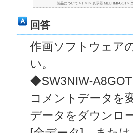
製品について
>
HMI
>
表示器 MELHMI-GOT
>
回答
作画ソフトウェア
い。
◆SW3NIW-A8GO
コメントデータを
データをダウンロ
[全データ]、または