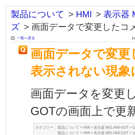
製品について
>
HMI
>
表示器 M
ズ
>
画面データで変更したコメン
一覧へ戻る
F
画面データで変更
表示されない現象
画面データを変更
GOTの画面上で更
カテゴリー :
製品について
>
HMI
>
表示器 MELHMI-GOT
>
製品について
>
HMI
>
表示器 MELHMI-GOT
>