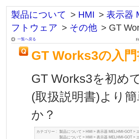
製品について
>
HMI
>
表示器 M
フトウェア
>
その他
>
GT W
一覧へ戻る
F
GT Works3の
GT Works3を
(取扱説明書)より
か？
カテゴリー :
製品について
>
HMI
>
表示器 MELHMI-GOT
>
製品について
>
HMI
>
表示器 MELHMI-GOT
>