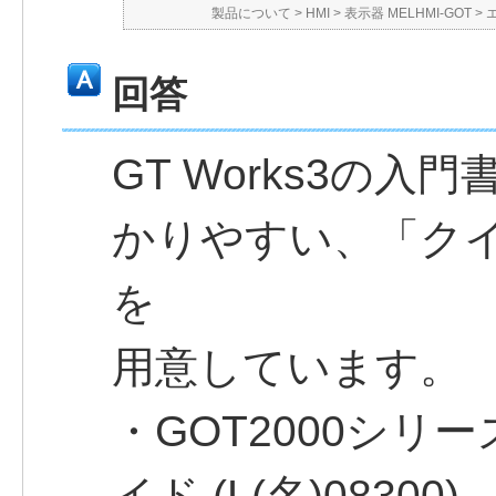
製品について
>
HMI
>
表示器 MELHMI-GOT
>
回答
GT Works3の
かりやすい、「ク
を
用意しています。
・GOT2000シリ
イド (L(名)08300)