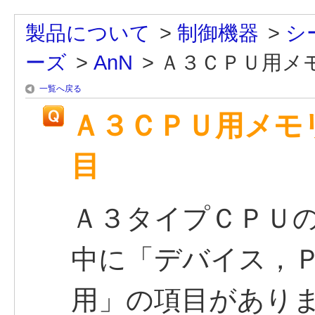
製品について
>
制御機器
>
シ
ーズ
>
AnN
>
Ａ３ＣＰＵ用メ
一覧へ戻る
Ａ３ＣＰＵ用メモ
目
Ａ３タイプＣＰＵ
中に「デバイス，
用」の項目があり