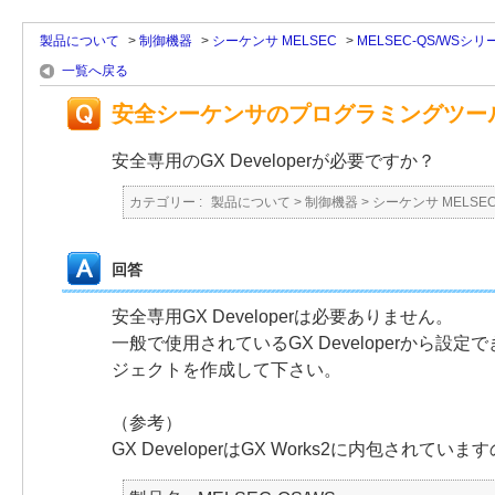
製品について
>
制御機器
>
シーケンサ MELSEC
>
MELSEC-QS/WSシリ
一覧へ戻る
安全シーケンサのプログラミングツール（安
安全専用のGX Developerが必要ですか？
カテゴリー :
製品について
>
制御機器
>
シーケンサ MELSE
回答
安全専用GX Developerは必要ありません。
一般で使用されているGX Developerから
ジェクトを作成して下さい。
（参考）
GX DeveloperはGX Works2に内包されてい