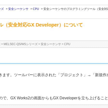
ーズ
>
安全シーケンサ
>
CPU
>
安全シーケンサのプログラミングツール（安全対応GX
全対応GX Developer）について
C
>
MELSEC-QS/WSシリーズ
>
安全シーケンサ
>
CPU
設定できます。ツールバーに表示された「プロジェクト」→「新規作
ますので、GX Works2の画面からもGX Developerを立ち上げ