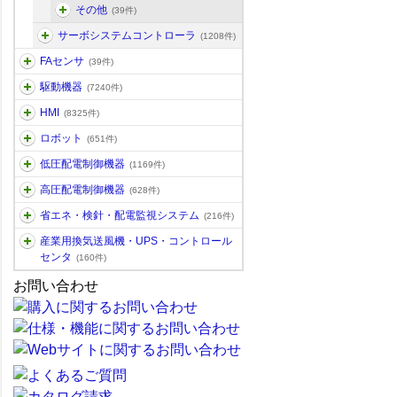
その他
(39件)
サーボシステムコントローラ
(1208件)
FAセンサ
(39件)
駆動機器
(7240件)
HMI
(8325件)
ロボット
(651件)
低圧配電制御機器
(1169件)
高圧配電制御機器
(628件)
省エネ・検針・配電監視システム
(216件)
産業用換気送風機・UPS・コントロール
センタ
(160件)
お問い合わせ