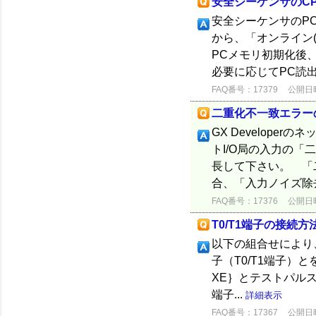
安全シーケンサのC
安全シーケンサのPC
から、「オンライン(O
PCメモリ初期化後
必要に応じてPC読出
FAQ番号：17379
公開日時：
二重化不一致エラー
GX Develope
トI/O局の入力の「
長して下さい。 「
合、「入力ノイズ除
FAQ番号：17376
公開日時：
T0/T1端子の接続
以下の組合せにより
子（T0/T1端子）とを配
XE｝とテストパルス端子T
端子...
詳細表示
FAQ番号：17367
公開日時：