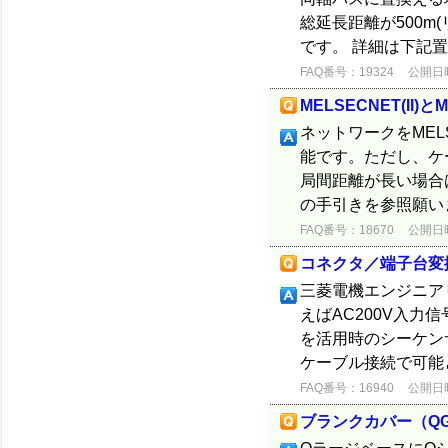
総延長距離が500m
です。 詳細は下記置
FAQ番号：19324
公開日時：
MELSECNET(II
ネットワークをMEL
能です。ただし、ケ
局間距離が長い場合
の手引きを参照願います。
FAQ番号：18670
公開日時：
コネクタ／端子台変
三菱電機エンジニア
えばAC200V入力
を活用時のシーケン
ケーブル接続で可能
FAQ番号：16940
公開日時：
ブランクカバー（QG