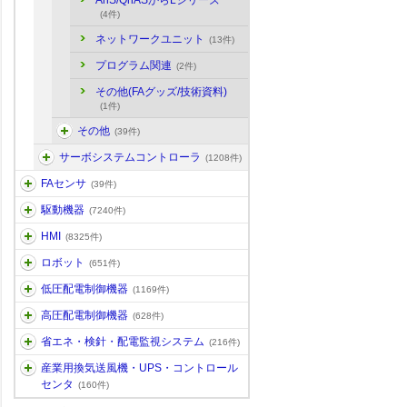
AnS/QnASからLシリーズ
(4件)
ネットワークユニット
(13件)
プログラム関連
(2件)
その他(FAグッズ/技術資料)
(1件)
その他
(39件)
サーボシステムコントローラ
(1208件)
FAセンサ
(39件)
駆動機器
(7240件)
HMI
(8325件)
ロボット
(651件)
低圧配電制御機器
(1169件)
高圧配電制御機器
(628件)
省エネ・検針・配電監視システム
(216件)
産業用換気送風機・UPS・コントロール
センタ
(160件)