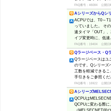
FAQ番号：46084
公開日時：
AシリーズからQシ
ACPUでは、T0～
っていました。 その
速タイマ「OUT」、高
イプ変更時に、低速..
FAQ番号：19404
公開日時：
Qラージベース・Q
Qラージベースはユ
のです。Qシリーズ
工数を軽減できるこ
手引きをご参照くだ
FAQ番号：16922
公開日時：
AシリーズMELSEC
QCPUはMELSE
QCPUに変わる際に
（MELSECNET(