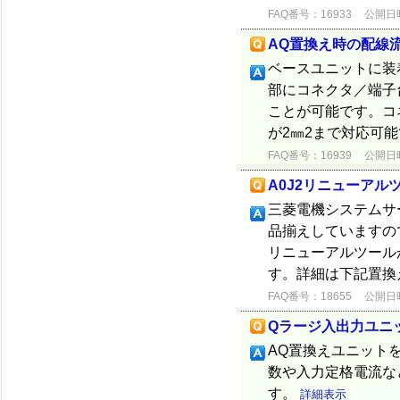
FAQ番号：16933
公開日時：
AQ置換え時の配線
ベースユニットに装
部にコネクタ／端子
ことが可能です。コ
が2㎜2まで対応可能
FAQ番号：16939
公開日時：
A0J2リニューア
三菱電機システムサー
品揃えしていますの
リニューアルツール
す。詳細は下記置換え
FAQ番号：18655
公開日時：
Qラージ入出力ユニ
AQ置換えユニット
数や入力定格電流な
す。
詳細表示