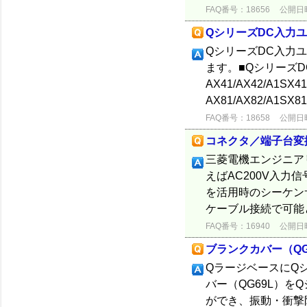
FAQ番号：18656
公開日時：
QシリーズDC入力
QシリーズDC入力
ます。■QシリーズD
AX41/AX42/A1
AX81/AX82/A1SX81
FAQ番号：18658
公開日時：
コネクタ／端子台変
三菱電機エンジニア
えばAC200V入力
を活用時のシーケン
ケーブル接続で可能
FAQ番号：16940
公開日時：
ブランクカバー（QG
QラージベースにQ
バー（QG69L）
ができ、振動・衝撃