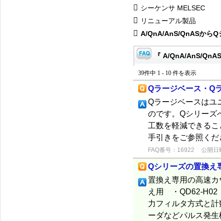
シーケンサ MELSEC
リニューアル製品
A/QnA/AnS/QnASか
『 A/QnA/AnS/Q
39件中 1 - 10 件を表示
Qラージベース・Q
Qラージベースはユ
のです。Qシリーズ
工数を軽減できるこ
手引きをご参照くだ
FAQ番号：16922
公開日時：
Qシリーズの置換え専用
置換え専用の高速カウ
え用 ・QD62-H
力フィルタ方式と計数
ーダなどパルス発生