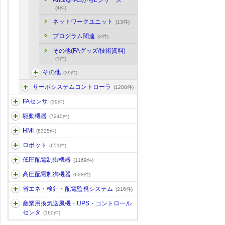
AnS/QnASからLシリーズ
(4件)
ネットワークユニット
(13件)
プログラム関連
(2件)
その他(FAグッズ/技術資料)
(1件)
その他
(39件)
サーボシステムコントローラ
(1208件)
FAセンサ
(39件)
駆動機器
(7240件)
HMI
(8325件)
ロボット
(651件)
低圧配電制御機器
(1169件)
高圧配電制御機器
(628件)
省エネ・検針・配電監視システム
(216件)
産業用換気送風機・UPS・コントロール
センタ
(160件)